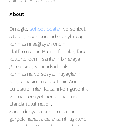
Join date: Feb 24, 2025
About
Omegle, 
sohbet odaları
 ve sohbet 
siteleri, insanların birbirleriyle bağ 
kurmasını sağlayan önemli 
platformlardır. Bu platformlar, farklı 
kültürlerden insanların bir araya 
gelmesine, yeni arkadaşlıklar 
kurmasına ve sosyal ihtiyaçlarını 
karşılamasına olanak tanır. Ancak, 
bu platformları kullanırken güvenlik 
ve mahremiyet her zaman ön 
planda tutulmalıdır.
Sanal dünyada kurulan bağlar, 
gerçek hayatta da anlamlı ilişkilere 
dönüşebilir. Bu nedenle, sohbet 
platformlarını kullanırken saygılı, 